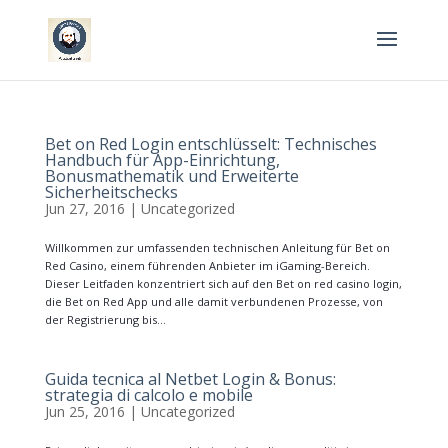
Bet on Red Login entschlüsselt: Technisches
Handbuch für App-Einrichtung,
Bonusmathematik und Erweiterte
Sicherheitschecks
Jun 27, 2016
|
Uncategorized
Willkommen zur umfassenden technischen Anleitung für Bet on
Red Casino, einem führenden Anbieter im iGaming-Bereich.
Dieser Leitfaden konzentriert sich auf den Bet on red casino login,
die Bet on Red App und alle damit verbundenen Prozesse, von
der Registrierung bis...
Guida tecnica al Netbet Login & Bonus:
strategia di calcolo e mobile
Jun 25, 2016
|
Uncategorized