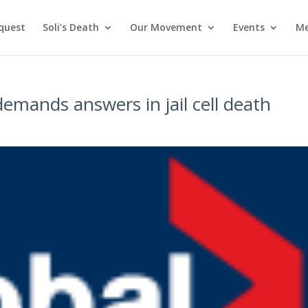
nquest
Soli’s Death
Our Movement
Events
Me
demands answers in jail cell death