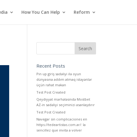
dia
How You Can Help
Reform
Recent Posts
Pin up giriş sadəliyi ilə oyun
dünyasına addım atmaq istəyənlər
üçün rahat məkan
Test Post Created
Qeydiyyat mərhələsində Mostbet
AZ-in sadəliyi seçiminizi asanlaşdırır
Test Post Created
Navegar sin complicaciones en
https://tedeartistas.com.ar/: la
sencillez que invita a volver