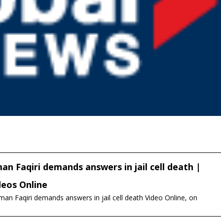
an Faqiri demands answers in jail cell death |
eos Online
man Faqiri demands answers in jail cell death Video Online, on