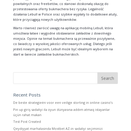
powitalnych oraz freebetów, co stanowi doskonałą okazję do
przetestowania oferty bukmachera bez ryzyka. Legalność
działania Lebull w Polsce oraz szybkie wypłaty to dodatkowe atuty,
które przyciągają nowych użytkowników.
Warto również zwrócić uwagę na aplikację mobilną Lebull, która
umożliwia łatwe i wygodne obstawianie zakładów z dowolnego
miejsca. Opinie na temat bukmachera są przeważnie pozytywne,
co świadczy o wysokiej jakości oferowanych usług. Dlatego jeśli
jesteś nowym graczem, Lebull może być idealnym wyborem na
start w świecie zakładów bukmacherskich.
Recent Posts
De beste strategieën voor een veilige storting in online casino’s
Pin up giriş sadəliyi ilə oyun dünyasına addım atmaq istəyənlər
üçün rahat məkan
Test Post Created
Qeydiyyat mərhələsində Mostbet AZ-in sadəliyi seçiminizi