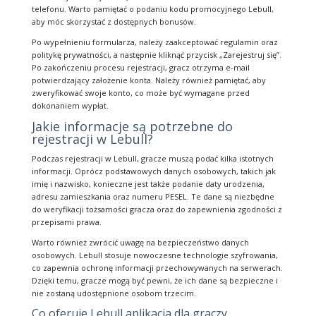
telefonu. Warto pamiętać o podaniu kodu promocyjnego Lebull,
aby móc skorzystać z dostępnych bonusów.
Po wypełnieniu formularza, należy zaakceptować regulamin oraz
politykę prywatności, a następnie kliknąć przycisk „Zarejestruj się”.
Po zakończeniu procesu rejestracji, gracz otrzyma e-mail
potwierdzający założenie konta. Należy również pamiętać, aby
zweryfikować swoje konto, co może być wymagane przed
dokonaniem wypłat.
Jakie informacje są potrzebne do
rejestracji w Lebull?
Podczas rejestracji w Lebull, gracze muszą podać kilka istotnych
informacji. Oprócz podstawowych danych osobowych, takich jak
imię i nazwisko, konieczne jest także podanie daty urodzenia,
adresu zamieszkania oraz numeru PESEL. Te dane są niezbędne
do weryfikacji tożsamości gracza oraz do zapewnienia zgodności z
przepisami prawa.
Warto również zwrócić uwagę na bezpieczeństwo danych
osobowych. Lebull stosuje nowoczesne technologie szyfrowania,
co zapewnia ochronę informacji przechowywanych na serwerach.
Dzięki temu, gracze mogą być pewni, że ich dane są bezpieczne i
nie zostaną udostępnione osobom trzecim.
Co oferuje Lebull aplikacja dla graczy