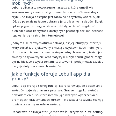
mobilnych?
Lebull aplikacja to nowoczesne narzędzie, które umożliwia
graczom korzystanie z usług bukmachera w sposób wygodny i
szybki. Aplikacja dostępna jest zarówno na systemy Android, jak i
iOS, co pozwala na łatwe pobranie jej z oficjalnych sklepów. Dzięki
aplikacji, gracze mogą obstawiać zakłady, wpłacać i wypłacać
pieniądze oraz korzystać z dostępnych promocji bez konieczności
logowania się na stronie internetowej.
Jednym z kluczowych atutów aplikacji jest jej intuicyjny interfejs,
który został zaprojektowany z myślą o użytkownikach mobilnych.
Umożliwia to łatwe poruszanie się po różnych sekcjach, takich jak
zakłady na żywo, wyniki oraz statystyki. Dzięki temu, gracze mogą
być na bieżąco z wydarzeniami sportowymi i podejmować szybkie
decyzje dotyczące swoich zakładów.
Jakie funkcje oferuje Lebull app dla
graczy?
Lebull app oferuje szereg funkcji, które sprawiają, że obstawianie
zakładów staje się znacznie prostsze. Gracze mogą korzystać z
powiadomień push, które informują o ważnych wydarzeniach,
promocjach oraz zmianach kursów. To pozwala na szybką reakcję
i zwiększa szansę na udane zakłady.
Dodatkowo, aplikacja oferuje możliwość korzystania z live betting,