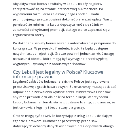
Aby aktywować bonus powitalny w Lebull, należy najpierw
zarejestrować się na stronie internetowej bukmachera. Po
wypełnieniu formularza rejestracyjnego i podaniu kodu
promocyjnego, gracze powinni dokonać pierwszej wpłaty. Warto
pamiętać, że minimalna kwota depozytu może się różnić w
zależności od wybranej promocji, dlatego warto zapoznać się z
regulaminem oferty.
Po dokonaniu wpłaty bonus zostanie automatycznie przypisany do
konta gracza. W przypadku freebetu, środki te będą dostępne
natychmiast po rejestracji. Gracze powinni jednak zwrócić uwagę
na warunki obrotu, które mogą być wymagane przed wypłatą
wygranych uzyskanych z bonusowych środków.
Czy Lebull jest legalny w Polsce? Kluczowe
informacje prawne
Legalność zakładów bukmacherskich w Polsce jest regulowana
przez Ustawę o grach hazardowych. Bukmacherzy muszą posiadać
odpowiednie zezwolenia wydane przez Ministerstwo Finansów,
aby móc prowadzić działalność na terenie kraju. W przypadku
Lebull, bukmacher ten działa na podstawie licencji, co oznacza, że
jest całkowicie legalny i bezpieczny dla graczy.
Gracze mogą być pewni, że korzystając z usług Lebull, działają w
zgodzie z prawem. Bukmacher przestrzega przepisów
dotyczących ochrony danych osobowych oraz odpowiedzialnego